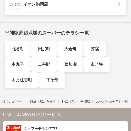
イオン駒岡店
平間駅周辺地域のスーパーのチラシ一覧
北谷町
田尻町
大倉町
苅宿
中丸子
上平間
西加瀬
市ノ坪
木月住吉町
下沼部
foo!​（シュフー）
路線・駅から探す
神奈川県
平間駅
スーパーのチラシ一覧
ONE COMPATHのサービス
シュフーチラシアプリ