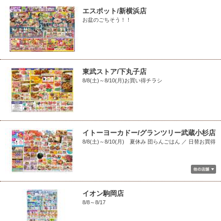
エスポット/新横浜店
お盆のごちそう！！
東武ストア/下丸子店
8/8(土)～8/10(月)お買い得チラシ
イトーヨーカドー/グランツリー武蔵小杉店
8/8(土)～8/10(月) 夏休み 団らんごはん ／ 日替お買得
イオン駒岡店
8/8～8/17