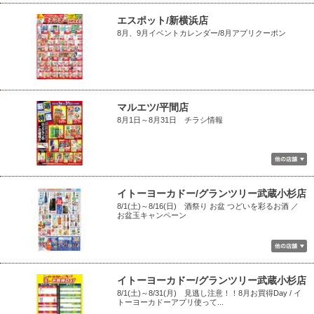
エスポット/新横浜店
8月、9月イベントカレンダー/8月アプリクーポン
マルエツ/平間店
8月1日～8月31日 チラシ情報
イトーヨーカドー/グランツリー武蔵小杉店
8/1(土)～8/16(日) 酒祭り お盆 つどいを彩るお酒 ／
お盆玉キャンペーン
イトーヨーカドー/グランツリー武蔵小杉店
8/1(土)～8/31(月) 見逃し注意！！8月お買得Day / イ
トーヨーカドーアプリ使って...