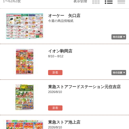
1〜62/62枚
表示切替
オーケー 矢口店
今週の商品情報紙
イオン駒岡店
8/10～8/12
新着
東急ストアフードステーション元住吉店
2026/8/10
新着
東急ストア池上店
2026/8/10