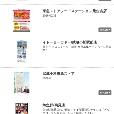
東急ストアフードステーション元住吉店
2026/07/31
イトーヨーカドー/武蔵小杉駅前店
屋上 テニススクール 新規 会員募集キャンペーン開催
中！
武蔵小杉東急ストア
70周年
魚魚鮮/鶴見店
魚魚鮮鶴見店のご紹介です！新聞折込チラシは「ビッ
グヨーサン鶴見店」からご確認ください！