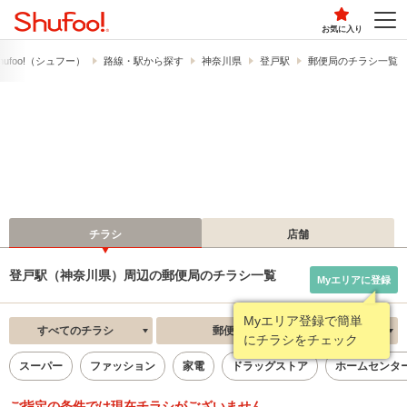
お気に入り
ufoo!​（シュフー）
路線・駅から探す
神奈川県
登戸駅
郵便局のチラシ一覧
チラシ
店舗
登戸駅（神奈川県）周辺の郵便局のチラシ一覧
Myエリアに登録
Myエリア登録で簡単
すべてのチラシ
郵便局
新着順
にチラシをチェック
スーパー
ファッション
家電
ドラッグストア
ホームセンタ
ご指定の条件では現在チラシがございません。