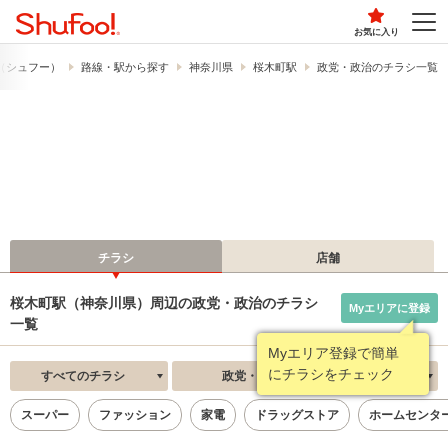
お気に入り
!​（シュフー）
路線・駅から探す
神奈川県
桜木町駅
政党・政治のチラシ一覧
チラシ
店舗
桜木町駅（神奈川県）周辺の政党・政治のチラシ
Myエリアに登録
一覧
Myエリア登録で簡単
にチラシをチェック
すべてのチラシ
政党・政治
新着順
スーパー
ファッション
家電
ドラッグストア
ホームセンタ