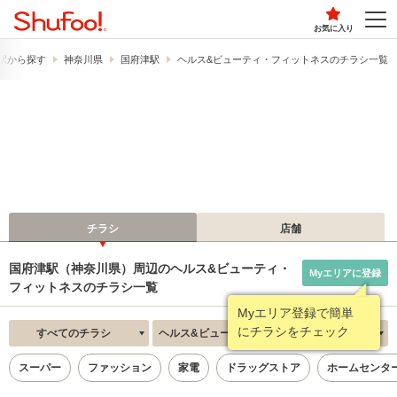
お気に入り
駅から探す
神奈川県
国府津駅
ヘルス&ビューティ・フィットネスのチラシ一覧
チラシ
店舗
国府津駅（神奈川県）周辺のヘルス&ビューティ・
Myエリアに登録
フィットネスのチラシ一覧
Myエリア登録で簡単
にチラシをチェック
すべてのチラシ
ヘルス&ビューティ・フィットネス
新着順
スーパー
ファッション
家電
ドラッグストア
ホームセンタ