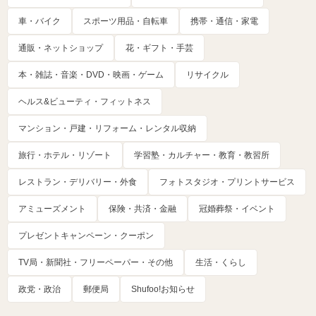
車・バイク
スポーツ用品・自転車
携帯・通信・家電
通販・ネットショップ
花・ギフト・手芸
本・雑誌・音楽・DVD・映画・ゲーム
リサイクル
ヘルス&ビューティ・フィットネス
マンション・戸建・リフォーム・レンタル収納
旅行・ホテル・リゾート
学習塾・カルチャー・教育・教習所
レストラン・デリバリー・外食
フォトスタジオ・プリントサービス
アミューズメント
保険・共済・金融
冠婚葬祭・イベント
プレゼントキャンペーン・クーポン
TV局・新聞社・フリーペーパー・その他
生活・くらし
政党・政治
郵便局
Shufoo!お知らせ