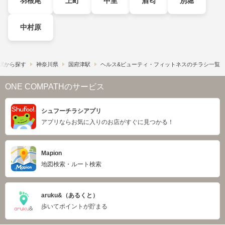
羽根尾
上町
中里
酒匂
別堀
中村原
駅から探す
神奈川県
国府津駅
ヘルス&ビューティ・フィットネスのチラシ一覧
ONE COMPATHのサービス
シュフーチラシアプリ
アプリならお気に入りのお店がすぐに見つかる！
Mapion
地図検索・ルート検索
aruku&（あるくと）
歩いてポイントが貯まる