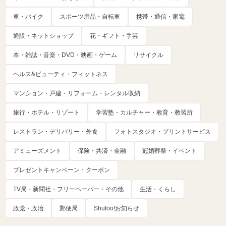
車・バイク
スポーツ用品・自転車
携帯・通信・家電
通販・ネットショップ
花・ギフト・手芸
本・雑誌・音楽・DVD・映画・ゲーム
リサイクル
ヘルス&ビューティ・フィットネス
マンション・戸建・リフォーム・レンタル収納
旅行・ホテル・リゾート
学習塾・カルチャー・教育・教習所
レストラン・デリバリー・外食
フォトスタジオ・プリントサービス
アミューズメント
保険・共済・金融
冠婚葬祭・イベント
プレゼントキャンペーン・クーポン
TV局・新聞社・フリーペーパー・その他
生活・くらし
政党・政治
郵便局
Shufoo!お知らせ