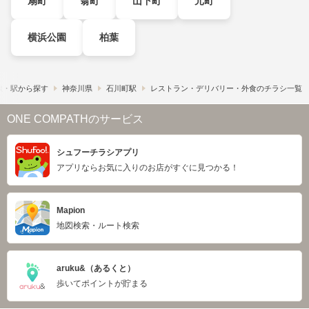
扇町
翁町
山下町
元町
横浜公園
柏葉
線・駅から探す
神奈川県
石川町駅
レストラン・デリバリー・外食のチラシ一覧
ONE COMPATHのサービス
シュフーチラシアプリ
アプリならお気に入りのお店がすぐに見つかる！
Mapion
地図検索・ルート検索
aruku&（あるくと）
歩いてポイントが貯まる