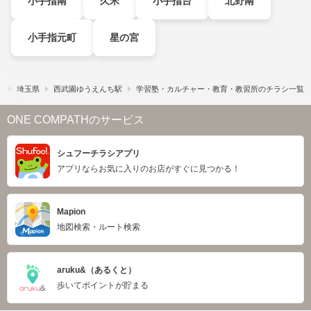
小手指南
久米
小手指台
北野南
小手指元町
星の宮
す
埼玉県
西武園ゆうえんち駅
学習塾・カルチャー・教育・教習所のチラシ一覧
ONE COMPATHのサービス
シュフーチラシアプリ
アプリならお気に入りのお店がすぐに見つかる！
Mapion
地図検索・ルート検索
aruku&（あるくと）
歩いてポイントが貯まる