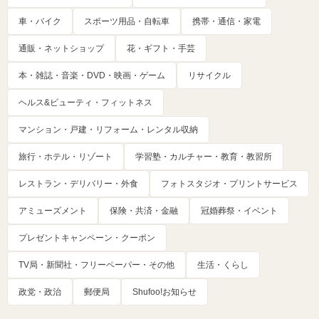
車・バイク
スポーツ用品・自転車
携帯・通信・家電
通販・ネットショップ
花・ギフト・手芸
本・雑誌・音楽・DVD・映画・ゲーム
リサイクル
ヘルス&ビューティ・フィットネス
マンション・戸建・リフォーム・レンタル収納
旅行・ホテル・リゾート
学習塾・カルチャー・教育・教習所
レストラン・デリバリー・外食
フォトスタジオ・プリントサービス
アミューズメント
保険・共済・金融
冠婚葬祭・イベント
プレゼントキャンペーン・クーポン
TV局・新聞社・フリーペーパー・その他
生活・くらし
政党・政治
郵便局
Shufoo!お知らせ