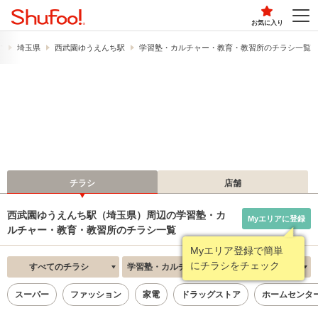
お気に入り
す
埼玉県
西武園ゆうえんち駅
学習塾・カルチャー・教育・教習所のチラシ一覧
チラシ
店舗
西武園ゆうえんち駅（埼玉県）周辺の学習塾・カ
Myエリアに登録
ルチャー・教育・教習所のチラシ一覧
Myエリア登録で簡単
にチラシをチェック
すべてのチラシ
学習塾・カルチャー・教育・教習所
新着順
スーパー
ファッション
家電
ドラッグストア
ホームセンタ