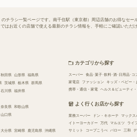
）のチラシ一覧ページです。南千住駅（東京都）周辺店舗のお得なセー
ュフー）ではお近くの店舗で使える最新のチラシ情報を、手軽にご確認いた
カテゴリから探す
スーパー
食品･菓子･飲料･酒･日用品･コ
秋田県
山形県
福島県
家電店
ファッション
キッズ・ベビー・
県
茨城県
栃木県
群馬県
携帯・通信・家電
ヘルス＆ビューティ・
石川県
福井県
よく行くお店から探す
奈良県
和歌山県
山口県
業務スーパー
ドン・キホーテ
マックス
イトーヨーカドー
万代
マルエツ
ライ
サミット
コープこうべ
バロー
三和
デ
大分県
宮崎県
鹿児島県
沖縄県