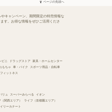
ページの先頭へ
ルやキャンペーン、期間限定の特売情報な
だけます。お得な情報をぜひご活用くださ
ンビニ
ドラッグストア
家具・ホームセンター
おもちゃ
車・バイク
スポーツ用品・自転車
フィットネス
バリュ
スーパーみらべる
イオン
フ（関西エリア）
ライフ（首都圏エリア）
イリーカナート