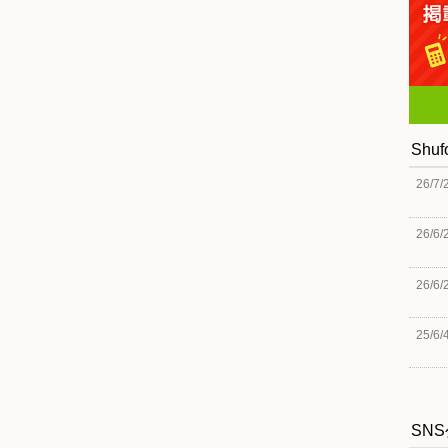
Shu
26/7/
26/6/
26/6/
25/6/
SN