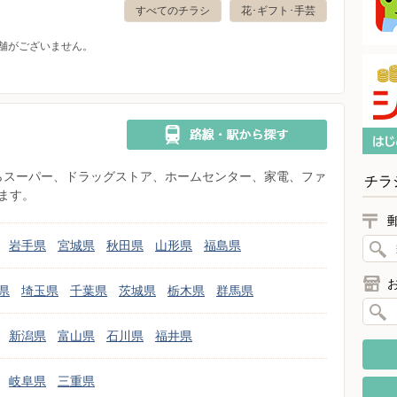
すべてのチラシ
花･ギフト･手芸
舗がございません。
県からスーパー、ドラッグストア、ホームセンター、家電、ファ
チラ
ます。
岩手県
宮城県
秋田県
山形県
福島県
県
埼玉県
千葉県
茨城県
栃木県
群馬県
新潟県
富山県
石川県
福井県
岐阜県
三重県