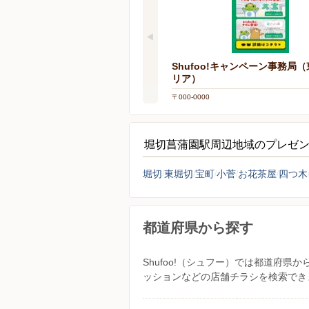
Shufoo!キャンペーン事務局
リア）
〒000-0000
堀切菖蒲園駅周辺地域のプレゼ
堀切
東堀切
宝町
小菅
お花茶屋
四つ木
都道府県から探す
Shufoo!（シュフー）では都道府
ッションなどの店舗チラシを検索でき