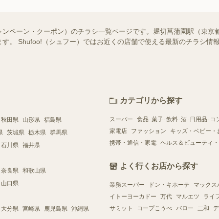
ャンペーン・クーポン）のチラシ一覧ページです。堀切菖蒲園駅（東京
す。 Shufoo!（シュフー）ではお近くの店舗で使える最新のチラシ
カテゴリから探す
スーパー
食品･菓子･飲料･酒･日用品･コ
秋田県
山形県
福島県
家電店
ファッション
キッズ・ベビー・
県
茨城県
栃木県
群馬県
携帯・通信・家電
ヘルス＆ビューティ・
石川県
福井県
よく行くお店から探す
奈良県
和歌山県
山口県
業務スーパー
ドン・キホーテ
マックス
イトーヨーカドー
万代
マルエツ
ライ
サミット
コープこうべ
バロー
三和
デ
大分県
宮崎県
鹿児島県
沖縄県