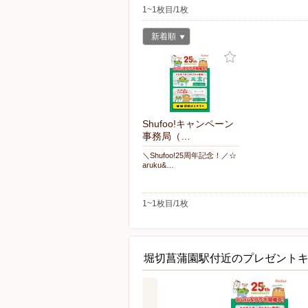
1~1枚目/1枚
新着順
Shufoo!キャンペーン
事務局（…
＼Shufoo!25周年記念！／☆
aruku&…
1~1枚目/1枚
堀切菖蒲園駅付近のプレゼント