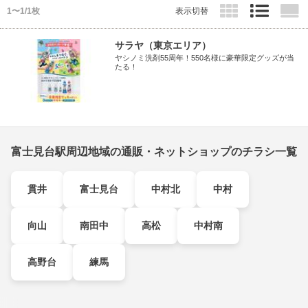
1〜1/1枚
表示切替
サラヤ（東京エリア）
ヤシノミ洗剤55周年！550名様に豪華限定グッズが当
たる！
富士見台駅周辺地域の通販・ネットショップのチラシ一覧
貫井
富士見台
中村北
中村
向山
南田中
高松
中村南
高野台
練馬