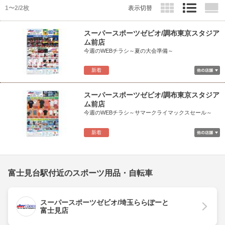
1〜2/2枚
表示切替
スーパースポーツゼビオ/調布東京スタジア
ム前店
今週のWEBチラシ～夏の大会準備～
新着
スーパースポーツゼビオ/調布東京スタジア
ム前店
今週のWEBチラシ～サマークライマックスセール～
新着
富士見台駅付近のスポーツ用品・自転車
スーパースポーツゼビオ/埼玉ららぽーと
富士見店