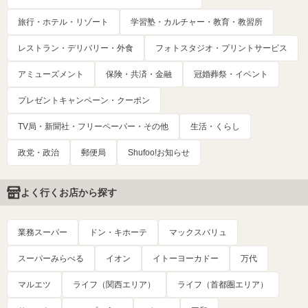
旅行・ホテル・リゾート
学習塾・カルチャー・教育・教習所
レストラン・デリバリー・外食
フォトスタジオ・プリントサービス
アミューズメント
保険・共済・金融
冠婚葬祭・イベント
プレゼントキャンペーン・クーポン
TV局・新聞社・フリーペーパー・その他
生活・くらし
政党・政治
郵便局
Shufoo!お知らせ
よく行くお店から探す
業務スーパー
ドン・キホーテ
マックスバリュ
スーパーみらべる
イオン
イトーヨーカドー
万代
マルエツ
ライフ（関西エリア）
ライフ（首都圏エリア）