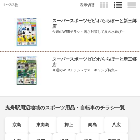
1〜2/2枚
表示切替
スーパースポーツゼビオ/ららぽーと新三郷
店
今週のWEBチラシ～暑さ対策して夏の水遊び～
スーパースポーツゼビオ/ららぽーと新三郷
店
今週のWEBチラシ～サマーキャンプ特集～
曳舟駅周辺地域のスポーツ用品・自転車のチラシ一覧
京島
東向島
押上
向島
八広