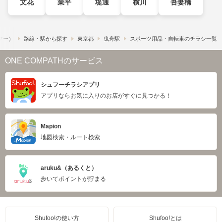
文花
業平
堤通
横川
吾妻橋
ュフー）
路線・駅から探す
東京都
曳舟駅
スポーツ用品・自転車のチラシ一覧
ONE COMPATHのサービス
シュフーチラシアプリ
アプリならお気に入りのお店がすぐに見つかる！
Mapion
地図検索・ルート検索
aruku&（あるくと）
歩いてポイントが貯まる
Shufoo!の使い方
Shufoo!とは