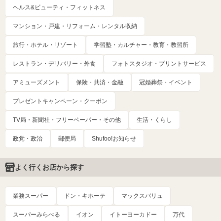
ヘルス&ビューティ・フィットネス
マンション・戸建・リフォーム・レンタル収納
旅行・ホテル・リゾート
学習塾・カルチャー・教育・教習所
レストラン・デリバリー・外食
フォトスタジオ・プリントサービス
アミューズメント
保険・共済・金融
冠婚葬祭・イベント
プレゼントキャンペーン・クーポン
TV局・新聞社・フリーペーパー・その他
生活・くらし
政党・政治
郵便局
Shufoo!お知らせ
よく行くお店から探す
業務スーパー
ドン・キホーテ
マックスバリュ
スーパーみらべる
イオン
イトーヨーカドー
万代