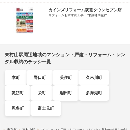
カインズリフォーム荻窪タウンセブン店
リフォームおすすめ工事：内窓(補助金)□
東村山駅周辺地域のマンション・戸建・リフォーム・レン
タル収納のチラシ一覧
本町
野口町
美住町
久米川町
諏訪町
栄町
廻田町
多摩湖町
恩多町
富士見町
す
東京都
東村山駅
マンション・戸建・リフォーム・レンタル収納のチラシ一覧