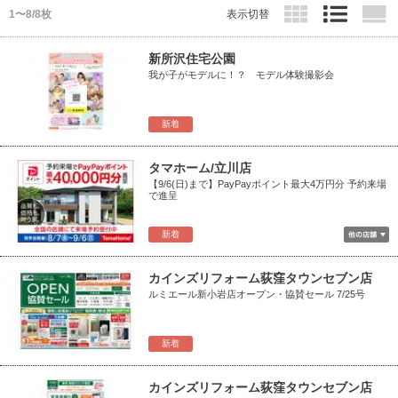
1〜8/8枚
表示切替
新所沢住宅公園
我が子がモデルに！？ モデル体験撮影会
新着
タマホーム/立川店
【9/6(日)まで】PayPayポイント最大4万円分 予約来場
で進呈
新着
カインズリフォーム荻窪タウンセブン店
ルミエール新小岩店オープン・協賛セール 7/25号
新着
カインズリフォーム荻窪タウンセブン店