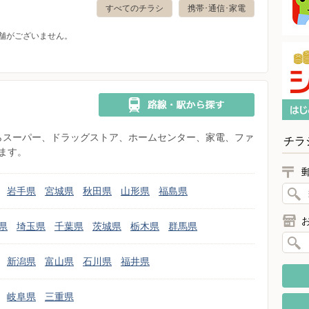
すべてのチラシ
携帯･通信･家電
舗がございません。
県からスーパー、ドラッグストア、ホームセンター、家電、ファ
チラ
ます。
岩手県
宮城県
秋田県
山形県
福島県
県
埼玉県
千葉県
茨城県
栃木県
群馬県
新潟県
富山県
石川県
福井県
岐阜県
三重県