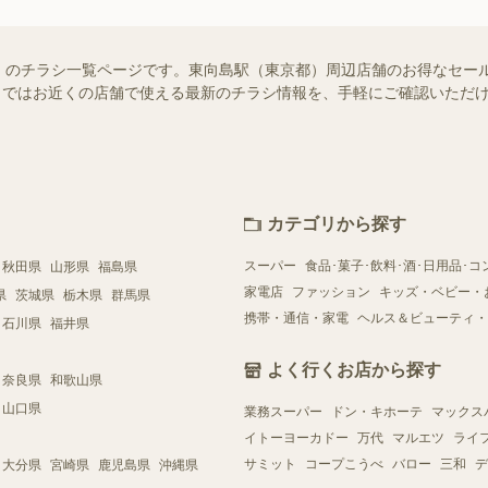
）のチラシ一覧ページです。東向島駅（東京都）周辺店舗のお得なセー
ュフー）ではお近くの店舗で使える最新のチラシ情報を、手軽にご確認いた
カテゴリから探す
スーパー
食品･菓子･飲料･酒･日用品･コ
秋田県
山形県
福島県
家電店
ファッション
キッズ・ベビー・
県
茨城県
栃木県
群馬県
携帯・通信・家電
ヘルス＆ビューティ・
石川県
福井県
よく行くお店から探す
奈良県
和歌山県
山口県
業務スーパー
ドン・キホーテ
マックス
イトーヨーカドー
万代
マルエツ
ライ
サミット
コープこうべ
バロー
三和
デ
大分県
宮崎県
鹿児島県
沖縄県