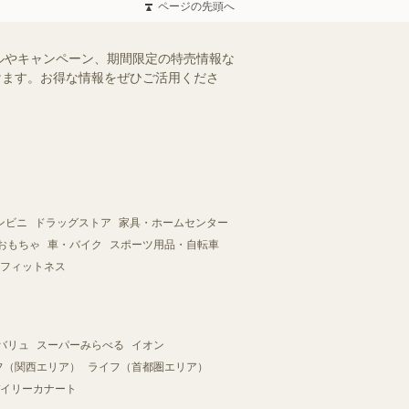
ページの先頭へ
ルやキャンペーン、期間限定の特売情報な
だけます。お得な情報をぜひご活用くださ
ンビニ
ドラッグストア
家具・ホームセンター
おもちゃ
車・バイク
スポーツ用品・自転車
フィットネス
バリュ
スーパーみらべる
イオン
フ（関西エリア）
ライフ（首都圏エリア）
イリーカナート