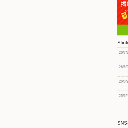
Shu
26/7/
26/6/
26/6/
25/6/
SN