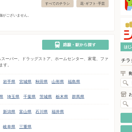
すべてのチラシ
花･ギフト･手芸
舗がございません。
県からスーパー、ドラッグストア、ホームセンター、家電、ファ
チラ
ます。
岩手県
宮城県
秋田県
山形県
福島県
県
埼玉県
千葉県
茨城県
栃木県
群馬県
新潟県
富山県
石川県
福井県
岐阜県
三重県