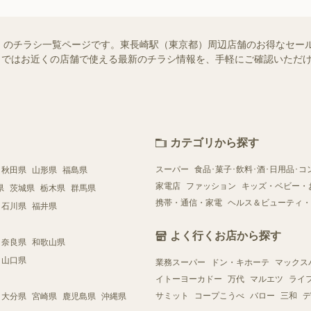
）のチラシ一覧ページです。東長崎駅（東京都）周辺店舗のお得なセー
ュフー）ではお近くの店舗で使える最新のチラシ情報を、手軽にご確認いた
カテゴリから探す
スーパー
食品･菓子･飲料･酒･日用品･コ
秋田県
山形県
福島県
家電店
ファッション
キッズ・ベビー・
県
茨城県
栃木県
群馬県
携帯・通信・家電
ヘルス＆ビューティ・
石川県
福井県
よく行くお店から探す
奈良県
和歌山県
山口県
業務スーパー
ドン・キホーテ
マックス
イトーヨーカドー
万代
マルエツ
ライ
サミット
コープこうべ
バロー
三和
デ
大分県
宮崎県
鹿児島県
沖縄県