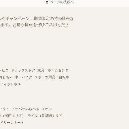
ページの先頭へ
ルやキャンペーン、期間限定の特売情報な
だけます。お得な情報をぜひご活用くださ
ンビニ
ドラッグストア
家具・ホームセンター
おもちゃ
車・バイク
スポーツ用品・自転車
フィットネス
バリュ
スーパーみらべる
イオン
フ（関西エリア）
ライフ（首都圏エリア）
イリーカナート