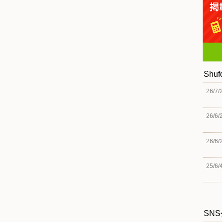
Shu
26/7/
26/6/
26/6/
25/6/
SN