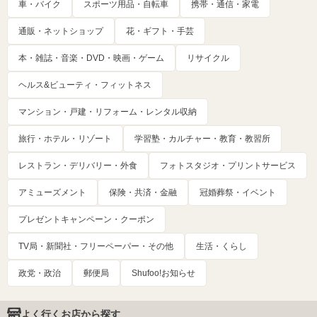
車・バイク
スポーツ用品・自転車
携帯・通信・家電
通販・ネットショップ
花・ギフト・手芸
本・雑誌・音楽・DVD・映画・ゲーム
リサイクル
ヘルス&ビューティ・フィットネス
マンション・戸建・リフォーム・レンタル収納
旅行・ホテル・リゾート
学習塾・カルチャー・教育・教習所
レストラン・デリバリー・外食
フォトスタジオ・プリントサービス
アミューズメント
保険・共済・金融
冠婚葬祭・イベント
プレゼントキャンペーン・クーポン
TV局・新聞社・フリーペーパー・その他
生活・くらし
政党・政治
郵便局
Shufoo!お知らせ
よく行くお店から探す