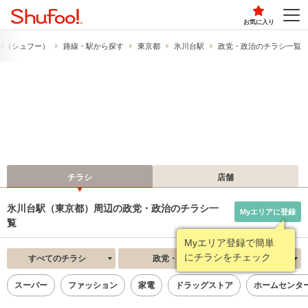
お気に入り
o!​（シュフー）
路線・駅から探す
東京都
氷川台駅
政党・政治のチラシ一覧
チラシ
店舗
氷川台駅（東京都）周辺の政党・政治のチラシ一
Myエリアに登録
覧
Myエリア登録で簡単
にチラシをチェック
すべてのチラシ
政党・政治
新着順
スーパー
ファッション
家電
ドラッグストア
ホームセンタ