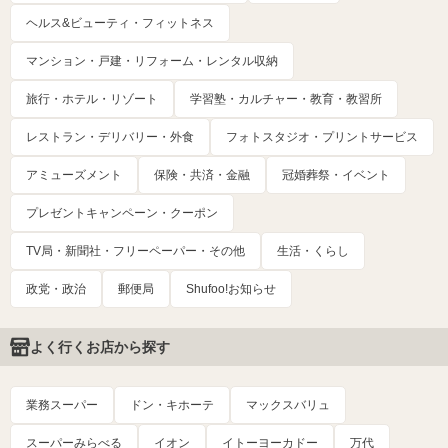
ヘルス&ビューティ・フィットネス
マンション・戸建・リフォーム・レンタル収納
旅行・ホテル・リゾート
学習塾・カルチャー・教育・教習所
レストラン・デリバリー・外食
フォトスタジオ・プリントサービス
アミューズメント
保険・共済・金融
冠婚葬祭・イベント
プレゼントキャンペーン・クーポン
TV局・新聞社・フリーペーパー・その他
生活・くらし
政党・政治
郵便局
Shufoo!お知らせ
よく行くお店から探す
業務スーパー
ドン・キホーテ
マックスバリュ
スーパーみらべる
イオン
イトーヨーカドー
万代