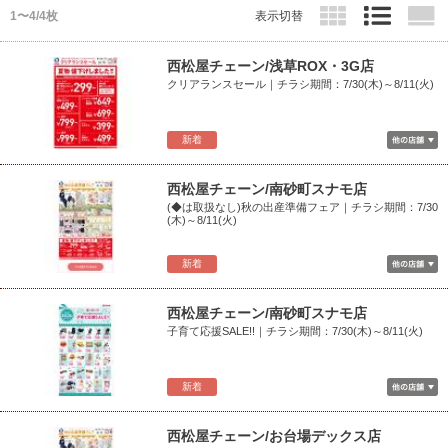
1〜4/4枚
表示切替
西松屋チェーン/浅草ROX・3G店
クリアランスセール｜チラシ期間：7/30(木)～8/11(火)
新着
西松屋チェーン/南砂町スナモ店
(◆は取扱なし)秋の出産準備フェア｜チラシ期間：7/30
(木)～8/11(火)
新着
西松屋チェーン/南砂町スナモ店
子育て応援SALE!!｜チラシ期間：7/30(木)～8/11(火)
新着
西松屋チェーン/お台場デックス店