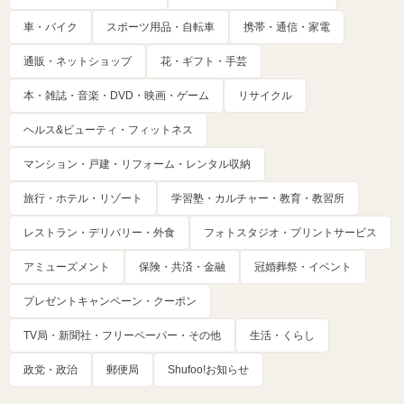
車・バイク
スポーツ用品・自転車
携帯・通信・家電
通販・ネットショップ
花・ギフト・手芸
本・雑誌・音楽・DVD・映画・ゲーム
リサイクル
ヘルス&ビューティ・フィットネス
マンション・戸建・リフォーム・レンタル収納
旅行・ホテル・リゾート
学習塾・カルチャー・教育・教習所
レストラン・デリバリー・外食
フォトスタジオ・プリントサービス
アミューズメント
保険・共済・金融
冠婚葬祭・イベント
プレゼントキャンペーン・クーポン
TV局・新聞社・フリーペーパー・その他
生活・くらし
政党・政治
郵便局
Shufoo!お知らせ