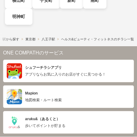
横山町
子安町
新町
南町
明神町
・駅から探す
東京都
八王子駅
ヘルス&ビューティ・フィットネスのチラシ一覧
ONE COMPATHのサービス
シュフーチラシアプリ
アプリならお気に入りのお店がすぐに見つかる！
Mapion
地図検索・ルート検索
aruku&（あるくと）
歩いてポイントが貯まる