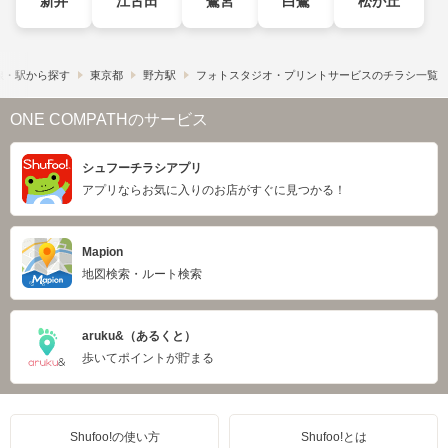
新井
江古田
鷺宮
白鷺
松が丘
線・駅から探す
東京都
野方駅
フォトスタジオ・プリントサービスのチラシ一覧
ONE COMPATHのサービス
シュフーチラシアプリ
アプリならお気に入りのお店がすぐに見つかる！
Mapion
地図検索・ルート検索
aruku&（あるくと）
歩いてポイントが貯まる
Shufoo!の使い方
Shufoo!とは