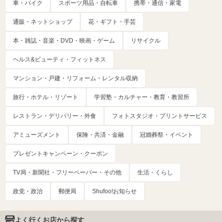
車・バイク
スポーツ用品・自転車
携帯・通信・家電
通販・ネットショップ
花・ギフト・手芸
本・雑誌・音楽・DVD・映画・ゲーム
リサイクル
ヘルス&ビューティ・フィットネス
マンション・戸建・リフォーム・レンタル収納
旅行・ホテル・リゾート
学習塾・カルチャー・教育・教習所
レストラン・デリバリー・外食
フォトスタジオ・プリントサービス
アミューズメント
保険・共済・金融
冠婚葬祭・イベント
プレゼントキャンペーン・クーポン
TV局・新聞社・フリーペーパー・その他
生活・くらし
政党・政治
郵便局
Shufoo!お知らせ
よく行くお店から探す