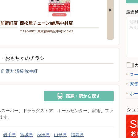
最近
最近
橋前野町店
西松屋チェーン/練馬中村店
あり
〒176-0024 東京都練馬区中村1-15-37
ー・おもちゃのチラシ
が丘
野方
沼袋
弥生町
ス
家
ホ
シュ
県からスーパー、ドラッグストア、ホームセンター、家電、ファ
ます。
岩手県
宮城県
秋田県
山形県
福島県