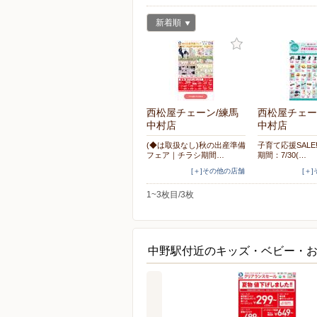
新着順
西松屋チェーン/練馬
西松屋チェー
中村店
中村店
(◆は取扱なし)秋の出産準備
子育て応援SALE
フェア｜チラシ期間…
期間：7/30(…
[＋]その他の店舗
[＋
1~3枚目/3枚
中野駅付近のキッズ・ベビー・