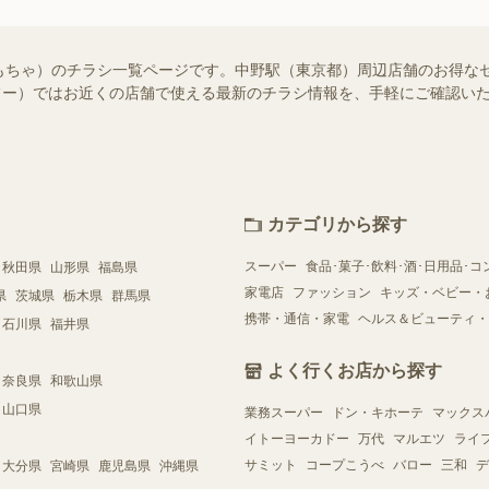
もちゃ）のチラシ一覧ページです。中野駅（東京都）周辺店舗のお得な
（シュフー）ではお近くの店舗で使える最新のチラシ情報を、手軽にご確認
カテゴリから探す
スーパー
食品･菓子･飲料･酒･日用品･コ
秋田県
山形県
福島県
家電店
ファッション
キッズ・ベビー・
県
茨城県
栃木県
群馬県
携帯・通信・家電
ヘルス＆ビューティ・
石川県
福井県
よく行くお店から探す
奈良県
和歌山県
山口県
業務スーパー
ドン・キホーテ
マックス
イトーヨーカドー
万代
マルエツ
ライ
サミット
コープこうべ
バロー
三和
デ
大分県
宮崎県
鹿児島県
沖縄県