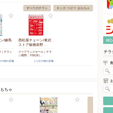
すべてのチラシ
キッズ･ベビー･おもちゃ
ン/練馬
西松屋チェーン/東武
ストア板橋前野…
チラ
!!｜チラシ
クリアランスセール｜チラ
シ期間：7/30(木)…
]その他の店舗
[＋]その他の店舗
おもちゃ