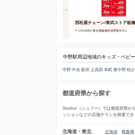
西松屋チェーン/東武ストア板
〒174-0063 東京都板橋区前野町6-3-1
中野駅周辺地域のキッズ・ベビ
中野
中央
新井
上高田
本町
東中野
松
都道府県から探す
Shufoo!（シュフー）では都道府
ッションなどの店舗チラシを検索でき
北海道・東北
北海道
青森県