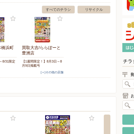
すべてのチラシ
リサイクル
本橋浜町
買取大吉/ららぽーと
豊洲店
チラ
～8/31限定
【1週間限定！】8月3日～8
月9日掲載号
[＋]その他の店舗