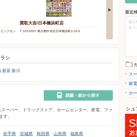
最近
最近
買取大吉/日本橋浜町店
買取大吉/ららぽー
あり
ョッピングセン
〒103-0007 東京都中央区日本橋浜町2-16-5
〒135-0061 東京都江東
2階
チラシ
海
新富
新川
ス
家
ホ
シュ
県からスーパー、ドラッグストア、ホームセンター、家電、ファ
ます。
岩手県
宮城県
秋田県
山形県
福島県