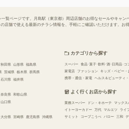
シ一覧ページです。月島駅（東京都）周辺店舗のお得なセールやキャン
はお近くの店舗で使える最新のチラシ情報を、手軽にご確認いただけます。
カテゴリから探す
スーパー
食品･菓子･飲料･酒･日用品･コ
秋田県
山形県
福島県
家電店
ファッション
キッズ・ベビー・
県
茨城県
栃木県
群馬県
携帯・通信・家電
ヘルス＆ビューティ・
石川県
福井県
よく行くお店から探す
奈良県
和歌山県
山口県
業務スーパー
ドン・キホーテ
マックス
イトーヨーカドー
万代
マルエツ
ライ
サミット
コープこうべ
バロー
三和
デ
大分県
宮崎県
鹿児島県
沖縄県