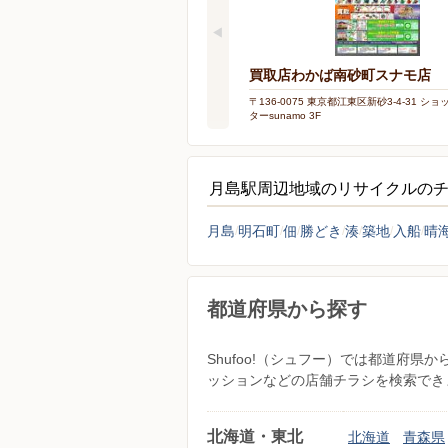
買取店わかば南砂町スナモ店
〒136-0075 東京都江東区新砂3-4-31 シ
ターsunamo 3F
月島駅周辺地域のリサイクルの
月島
明石町
佃
勝どき
湊
築地
入船
晴
都道府県から探す
Shufoo!（シュフー）では都道府
ッションなどの店舗チラシを検索でき
北海道・東北
北海道
青森県