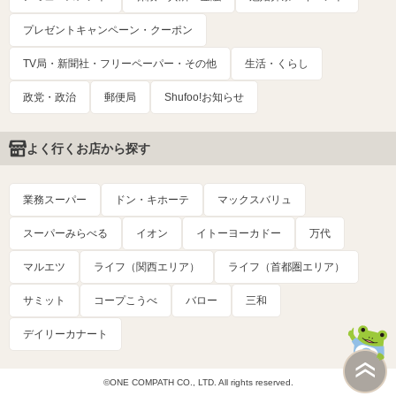
プレゼントキャンペーン・クーポン
TV局・新聞社・フリーペーパー・その他
生活・くらし
政党・政治
郵便局
Shufoo!お知らせ
よく行くお店から探す
業務スーパー
ドン・キホーテ
マックスバリュ
スーパーみらべる
イオン
イトーヨーカドー
万代
マルエツ
ライフ（関西エリア）
ライフ（首都圏エリア）
サミット
コープこうべ
バロー
三和
デイリーカナート
©ONE COMPATH CO., LTD. All rights reserved.