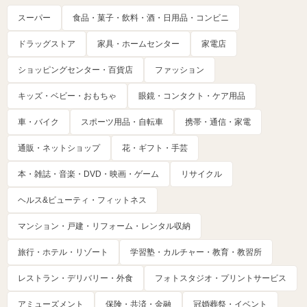
スーパー
食品・菓子・飲料・酒・日用品・コンビニ
ドラッグストア
家具・ホームセンター
家電店
ショッピングセンター・百貨店
ファッション
キッズ・ベビー・おもちゃ
眼鏡・コンタクト・ケア用品
車・バイク
スポーツ用品・自転車
携帯・通信・家電
通販・ネットショップ
花・ギフト・手芸
本・雑誌・音楽・DVD・映画・ゲーム
リサイクル
ヘルス&ビューティ・フィットネス
マンション・戸建・リフォーム・レンタル収納
旅行・ホテル・リゾート
学習塾・カルチャー・教育・教習所
レストラン・デリバリー・外食
フォトスタジオ・プリントサービス
アミューズメント
保険・共済・金融
冠婚葬祭・イベント