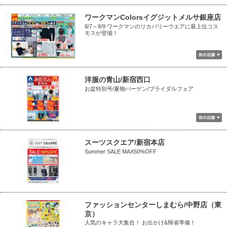
ワークマンColorsイグジットメルサ銀座店
8/7～8/9 ワークマンのリカバリーウエアに最上位コス
モスが登場！
洋服の青山/新宿西口
お盆特別号/夏物バーゲン/ブライダルフェア
スーツスクエア/新宿本店
Summer SALE MAX50%OFF
ファッションセンターしまむら/中野店（東
京）
人気のキャラ大集合！ お出かけ&帰省準備！