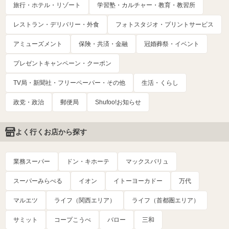
旅行・ホテル・リゾート
学習塾・カルチャー・教育・教習所
レストラン・デリバリー・外食
フォトスタジオ・プリントサービス
アミューズメント
保険・共済・金融
冠婚葬祭・イベント
プレゼントキャンペーン・クーポン
TV局・新聞社・フリーペーパー・その他
生活・くらし
政党・政治
郵便局
Shufoo!お知らせ
よく行くお店から探す
業務スーパー
ドン・キホーテ
マックスバリュ
スーパーみらべる
イオン
イトーヨーカドー
万代
マルエツ
ライフ（関西エリア）
ライフ（首都圏エリア）
サミット
コープこうべ
バロー
三和