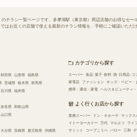
）のチラシ一覧ページです。多摩湖駅（東京都）周辺店舗のお得なセー
ュフー）ではお近くの店舗で使える最新のチラシ情報を、手軽にご確認いた
カテゴリから探す
スーパー
食品･菓子･飲料･酒･日用品･コ
秋田県
山形県
福島県
家電店
ファッション
キッズ・ベビー・
県
茨城県
栃木県
群馬県
携帯・通信・家電
ヘルス＆ビューティ・
石川県
福井県
よく行くお店から探す
奈良県
和歌山県
山口県
業務スーパー
ドン・キホーテ
マックス
イトーヨーカドー
万代
マルエツ
ライ
サミット
コープこうべ
バロー
三和
デ
大分県
宮崎県
鹿児島県
沖縄県