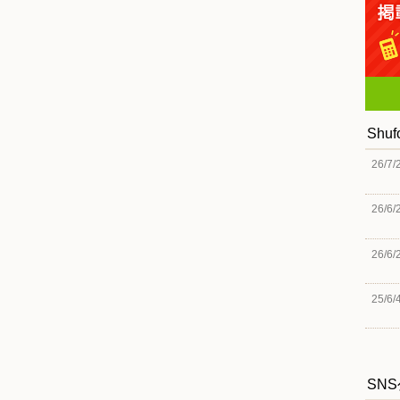
Shu
26/7/
26/6/
26/6/
25/6/
SN