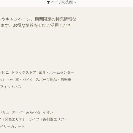
ページの先頭へ
ルやキャンペーン、期間限定の特売情報な
だけます。お得な情報をぜひご活用くださ
ンビニ
ドラッグストア
家具・ホームセンター
おもちゃ
車・バイク
スポーツ用品・自転車
フィットネス
バリュ
スーパーみらべる
イオン
フ（関西エリア）
ライフ（首都圏エリア）
イリーカナート