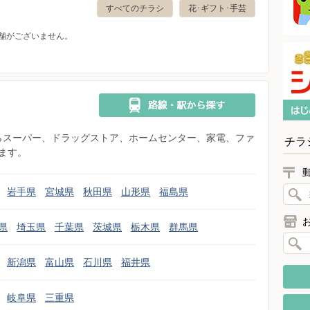
すべてのチラシ
花･ギフト･手芸
舗がございません。
県からスーパー、ドラッグストア、ホームセンター、家電、ファ
チラ
ます。
岩手県
宮城県
秋田県
山形県
福島県
県
埼玉県
千葉県
茨城県
栃木県
群馬県
新潟県
富山県
石川県
福井県
岐阜県
三重県