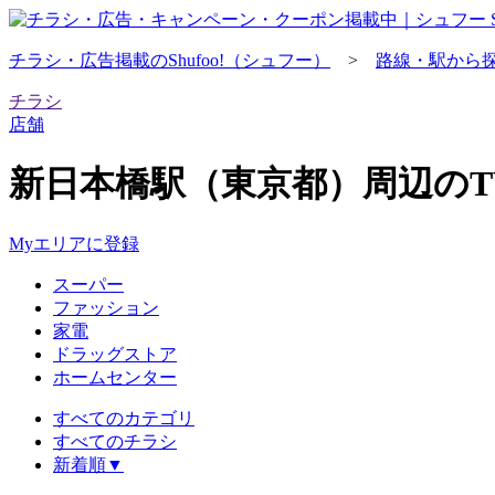
チラシ・​広告掲載の​Shufoo!​（シュフー）
>
路線・駅から
チラシ
店舗
新日本橋駅（東京都）周辺の
Myエリアに登録
スーパー
ファッション
家電
ドラッグストア
ホームセンター
すべてのカテゴリ
すべてのチラシ
新着順
▼