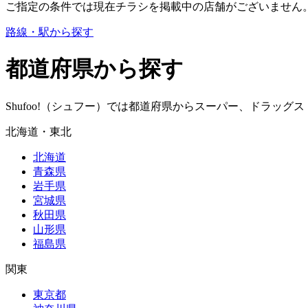
ご指定の条件では現在チラシを掲載中の店舗がございません
路線・駅から探す
都道府県から探す
Shufoo!（シュフー）では都道府県からスーパー、ドラッ
北海道・東北
北海道
青森県
岩手県
宮城県
秋田県
山形県
福島県
関東
東京都