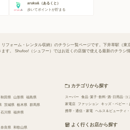
aruku&（あるくと）
歩いてポイントが貯まる
・リフォーム・レンタル収納）のチラシ一覧ページです。下井草駅（東
ます。 Shufoo!（シュフー）ではお近くの店舗で使える最新のチラ
カテゴリから探す
スーパー
食品･菓子･飲料･酒･日用品･コ
秋田県
山形県
福島県
家電店
ファッション
キッズ・ベビー・
県
茨城県
栃木県
群馬県
携帯・通信・家電
ヘルス＆ビューティ・
石川県
福井県
よく行くお店から探す
奈良県
和歌山県