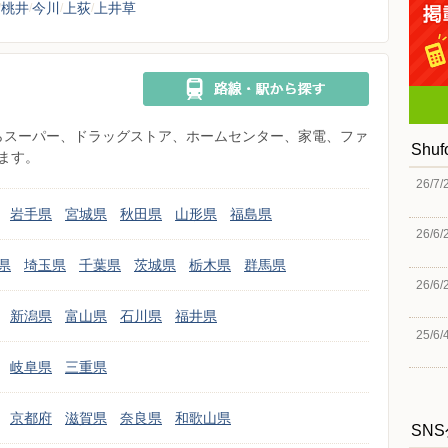
桃井
今川
上荻
上井草
県からスーパー、ドラッグストア、ホームセンター、家電、ファ
Shu
ます。
26/7/
岩手県
宮城県
秋田県
山形県
福島県
26/6/
県
埼玉県
千葉県
茨城県
栃木県
群馬県
26/6/
新潟県
富山県
石川県
福井県
25/6/
岐阜県
三重県
京都府
滋賀県
奈良県
和歌山県
SN