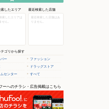
検索したエリア
最近検索した店舗
検索したエリアは
最近検索した店舗はあ
ません。
りません。
カテゴリから探す
ーパー
ファッション
電
ドラッグストア
ム荻窪タウンセブン店
日経社ハビタ21/練馬住宅展示場
ームセンター
すべて
区上荻1丁目9番1号 606区画
〒176-0012 東京都練馬区豊玉北3-19
フーへのチラシ・広告掲載はこちら