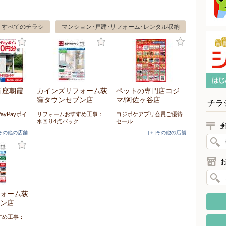
すべてのチラシ
マンション･戸建･リフォーム･レンタル収納
新座朝霞
カインズリフォーム荻
ペットの専門店コジ
窪タウンセブン店
マ/阿佐ヶ谷店
チラ
PayPayポイ
リフォームおすすめ工事：
コジポケアプリ会員ご優待
水回り4点パック□
セール
]その他の店舗
[＋]その他の店舗
ォーム荻
ン店
すめ工事：