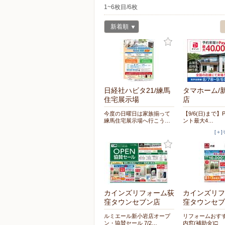
1~6枚目/6枚
新着順
日経社ハビタ21/練馬
タマホーム/
住宅展示場
店
今度の日曜日は家族揃って
【9/6(日)まで】
練馬住宅展示場へ行こう…
ント最大4…
[＋
カインズリフォーム荻
カインズリフ
窪タウンセブン店
窪タウンセブ
ルミエール新小岩店オープ
リフォームおす
ン・協賛セール 7/2…
内窓(補助金)□