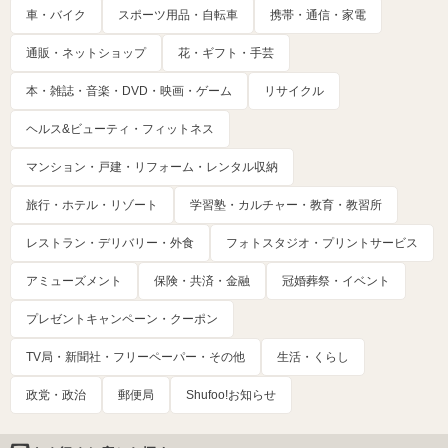
車・バイク
スポーツ用品・自転車
携帯・通信・家電
通販・ネットショップ
花・ギフト・手芸
本・雑誌・音楽・DVD・映画・ゲーム
リサイクル
ヘルス&ビューティ・フィットネス
マンション・戸建・リフォーム・レンタル収納
旅行・ホテル・リゾート
学習塾・カルチャー・教育・教習所
レストラン・デリバリー・外食
フォトスタジオ・プリントサービス
アミューズメント
保険・共済・金融
冠婚葬祭・イベント
プレゼントキャンペーン・クーポン
TV局・新聞社・フリーペーパー・その他
生活・くらし
政党・政治
郵便局
Shufoo!お知らせ