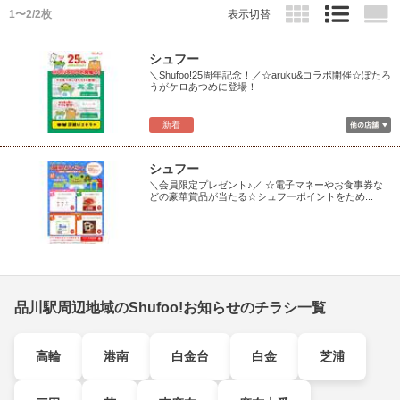
1〜2/2枚
表示切替
シュフー
＼Shufoo!25周年記念！／☆aruku&コラボ開催☆ぽたろ
うがケロあつめに登場！
新着
シュフー
＼会員限定プレゼント♪／ ☆電子マネーやお食事券な
どの豪華賞品が当たる☆シュフーポイントをため...
品川駅周辺地域のShufoo!お知らせのチラシ一覧
高輪
港南
白金台
白金
芝浦