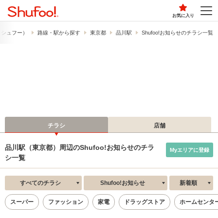
お気に入り
!​（シュフー）
路線・駅から探す
東京都
品川駅
Shufoo!お知らせのチラシ一覧
チラシ
店舗
品川駅（東京都）周辺のShufoo!お知らせのチラ
Myエリアに登録
シ一覧
すべてのチラシ
Shufoo!お知らせ
新着順
スーパー
ファッション
家電
ドラッグストア
ホームセンタ