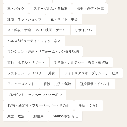
車・バイク
スポーツ用品・自転車
携帯・通信・家電
通販・ネットショップ
花・ギフト・手芸
本・雑誌・音楽・DVD・映画・ゲーム
リサイクル
ヘルス&ビューティ・フィットネス
マンション・戸建・リフォーム・レンタル収納
旅行・ホテル・リゾート
学習塾・カルチャー・教育・教習所
レストラン・デリバリー・外食
フォトスタジオ・プリントサービス
アミューズメント
保険・共済・金融
冠婚葬祭・イベント
プレゼントキャンペーン・クーポン
TV局・新聞社・フリーペーパー・その他
生活・くらし
政党・政治
郵便局
Shufoo!お知らせ