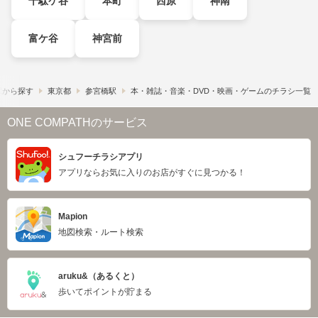
千駄ケ谷
本町
西原
神南
富ケ谷
神宮前
駅から探す
東京都
参宮橋駅
本・雑誌・音楽・DVD・映画・ゲームのチラシ一覧
ONE COMPATHのサービス
シュフーチラシアプリ
アプリならお気に入りのお店がすぐに見つかる！
Mapion
地図検索・ルート検索
aruku&（あるくと）
歩いてポイントが貯まる