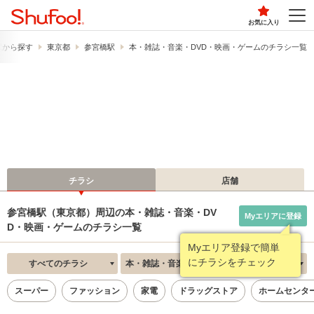
お気に入り
駅から探す
東京都
参宮橋駅
本・雑誌・音楽・DVD・映画・ゲームのチラシ一覧
チラシ
店舗
参宮橋駅（東京都）周辺の本・雑誌・音楽・DV
Myエリアに登録
D・映画・ゲームのチラシ一覧
Myエリア登録で簡単
にチラシをチェック
すべてのチラシ
本・雑誌・音楽・DVD・映画・ゲーム
新着順
スーパー
ファッション
家電
ドラッグストア
ホームセンタ