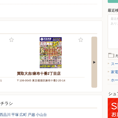
最近
最近
あり
ス
家
買取大吉/麻布十番2丁目店
買取大吉/目黒店
ホ
－１
〒106-0045 東京都港区麻布十番2-20-14
〒141-0021 東京都品川区
シュ
のチラシ
西品川
平塚
広町
戸越
小山台