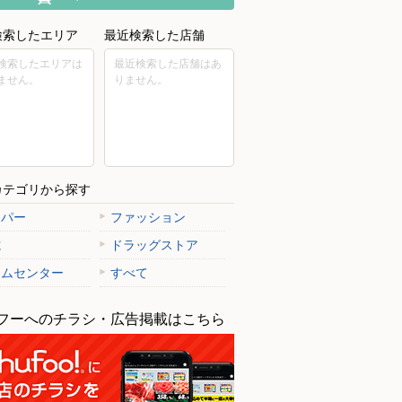
検索したエリア
最近検索した店舗
検索したエリアは
最近検索した店舗はあ
ません。
りません。
カテゴリから探す
ーパー
ファッション
電
ドラッグストア
ームセンター
すべて
上大崎2丁目17-1 植田ビル 1階
フーへのチラシ・広告掲載はこちら