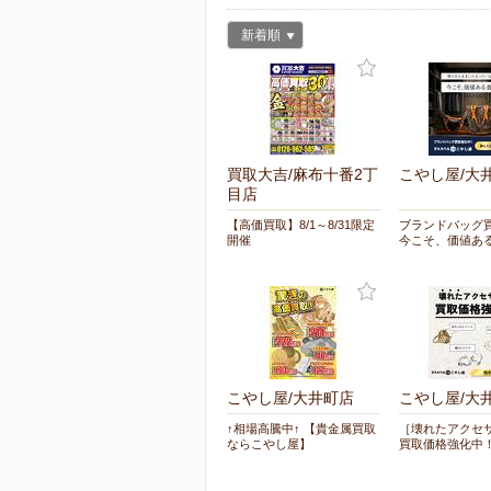
新着順
買取大吉/麻布十番2丁
こやし屋/大
目店
【高価買取】8/1～8/31限定
ブランドバッグ
開催
今こそ、価値あ
こやし屋/大井町店
こやし屋/大
↑相場高騰中↑ 【貴金属買取
［壊れたアクセ
ならこやし屋】
買取価格強化中