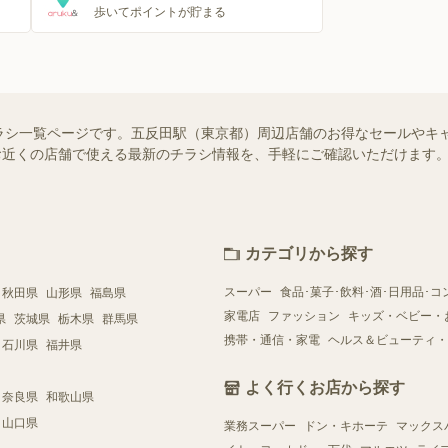
歩いてポイントが貯まる
ラシ一覧ページです。五反田駅（東京都）周辺店舗のお得なセールやキ
）ではお近くの店舗で使える最新のチラシ情報を、手軽にご確認いただけま
カテゴリから探す
スーパー
食品･菓子･飲料･酒･日用品･コ
秋田県
山形県
福島県
家電店
ファッション
キッズ・ベビー・
県
茨城県
栃木県
群馬県
携帯・通信・家電
ヘルス＆ビューティ・
石川県
福井県
よく行くお店から探す
奈良県
和歌山県
山口県
業務スーパー
ドン・キホーテ
マックス