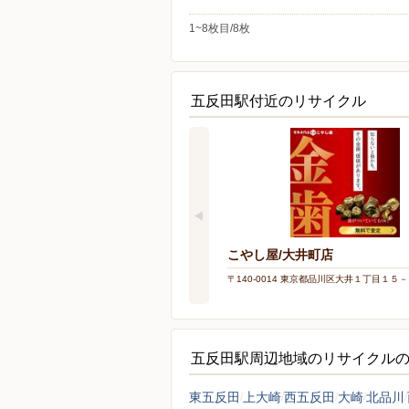
1~8枚目/8枚
五反田駅付近のリサイクル
こやし屋/大井町店
〒140-0014 東京都品川区大井１丁目１５
五反田駅周辺地域のリサイクル
東五反田
上大崎
西五反田
大崎
北品川