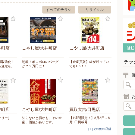
すべてのチラシ
リサイクル
井町店
こやし屋/大井町店
こやし屋/大井町店
チラ
買取強化！
朗報！ボロボロのバッグ
【金歯買取】歯が残ってい
る査定を。
が？？万円に！
てもOK！！
井町店
こやし屋/大井町店
買取大吉/目黒店
サリー］
知らないと損かも。その金
【1週間限定！】8月3日～8
！
歯、価値があります。
月9日掲載号
[＋]その他の店舗