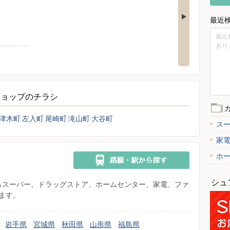
最近
最近
あり
ショップのチラシ
津木町
左入町
尾崎町
滝山町
大谷町
ス
家
ホ
シュ
県からスーパー、ドラッグストア、ホームセンター、家電、ファ
ます。
岩手県
宮城県
秋田県
山形県
福島県