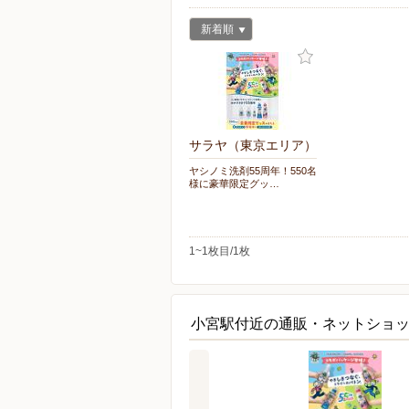
新着順
サラヤ（東京エリア）
ヤシノミ洗剤55周年！550名
様に豪華限定グッ…
1~1枚目/1枚
小宮駅付近の通販・ネットショ