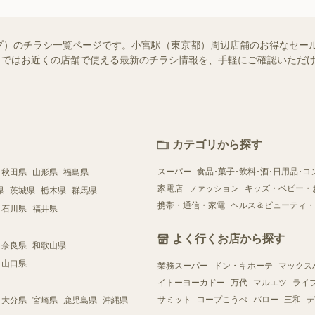
プ）のチラシ一覧ページです。小宮駅（東京都）周辺店舗のお得なセー
ュフー）ではお近くの店舗で使える最新のチラシ情報を、手軽にご確認いた
カテゴリから探す
スーパー
食品･菓子･飲料･酒･日用品･コ
秋田県
山形県
福島県
家電店
ファッション
キッズ・ベビー・
県
茨城県
栃木県
群馬県
携帯・通信・家電
ヘルス＆ビューティ・
石川県
福井県
よく行くお店から探す
奈良県
和歌山県
山口県
業務スーパー
ドン・キホーテ
マックス
イトーヨーカドー
万代
マルエツ
ライ
サミット
コープこうべ
バロー
三和
デ
大分県
宮崎県
鹿児島県
沖縄県