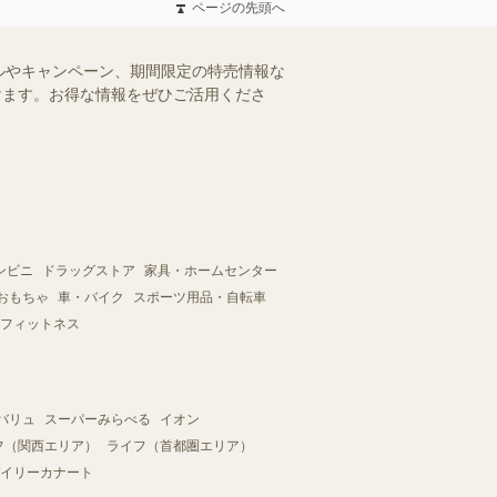
ページの先頭へ
ルやキャンペーン、期間限定の特売情報な
だけます。お得な情報をぜひご活用くださ
ンビニ
ドラッグストア
家具・ホームセンター
おもちゃ
車・バイク
スポーツ用品・自転車
フィットネス
バリュ
スーパーみらべる
イオン
フ（関西エリア）
ライフ（首都圏エリア）
イリーカナート