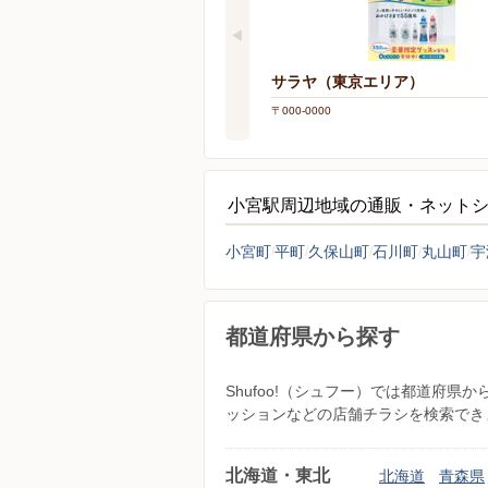
サラヤ（東京エリア）
〒000-0000
小宮駅周辺地域の通販・ネット
小宮町
平町
久保山町
石川町
丸山町
宇
都道府県から探す
Shufoo!（シュフー）では都道府
ッションなどの店舗チラシを検索でき
北海道・東北
北海道
青森県