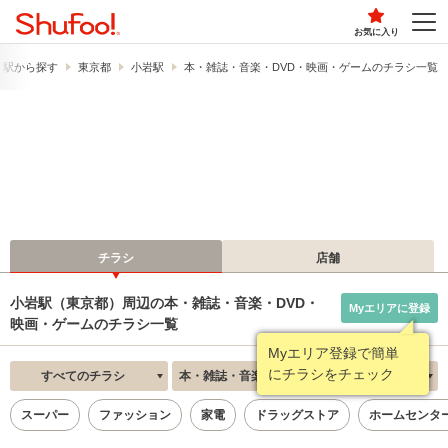
お気に入り
・駅から探す
東京都
小岩駅
本・雑誌・音楽・DVD・映画・ゲームのチラシ一覧
チラシ
店舗
小岩駅（東京都）周辺の本・雑誌・音楽・DVD・
Myエリアに登録
映画・ゲームのチラシ一覧
Myエリア登録で簡単
にチラシをチェック
すべてのチラシ
本・雑誌・音楽・DVD・映画・ゲーム
新着順
スーパー
ファッション
家電
ドラッグストア
ホームセンタ