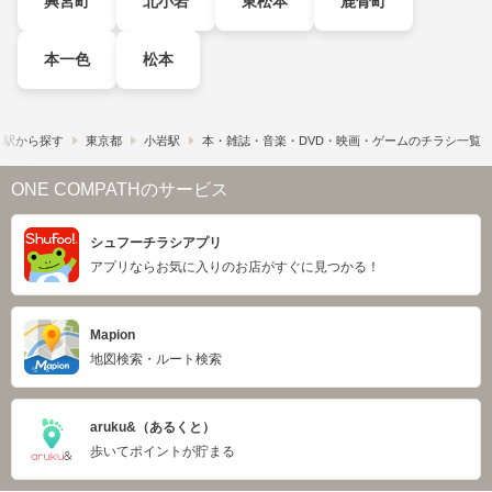
興宮町
北小岩
東松本
鹿骨町
本一色
松本
・駅から探す
東京都
小岩駅
本・雑誌・音楽・DVD・映画・ゲームのチラシ一覧
ONE COMPATHのサービス
シュフーチラシアプリ
アプリならお気に入りのお店がすぐに見つかる！
Mapion
地図検索・ルート検索
aruku&（あるくと）
歩いてポイントが貯まる