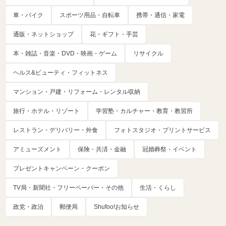
車・バイク
スポーツ用品・自転車
携帯・通信・家電
通販・ネットショップ
花・ギフト・手芸
本・雑誌・音楽・DVD・映画・ゲーム
リサイクル
ヘルス&ビューティ・フィットネス
マンション・戸建・リフォーム・レンタル収納
旅行・ホテル・リゾート
学習塾・カルチャー・教育・教習所
レストラン・デリバリー・外食
フォトスタジオ・プリントサービス
アミューズメント
保険・共済・金融
冠婚葬祭・イベント
プレゼントキャンペーン・クーポン
TV局・新聞社・フリーペーパー・その他
生活・くらし
政党・政治
郵便局
Shufoo!お知らせ