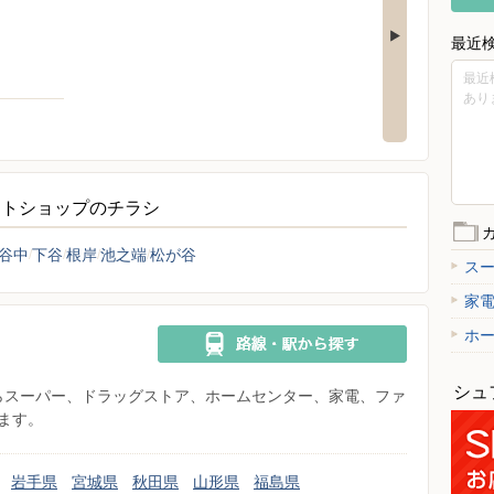
最近
最近
あり
ットショップのチラシ
谷中
下谷
根岸
池之端
松が谷
ス
家
ホ
シュ
県からスーパー、ドラッグストア、ホームセンター、家電、ファ
ます。
岩手県
宮城県
秋田県
山形県
福島県