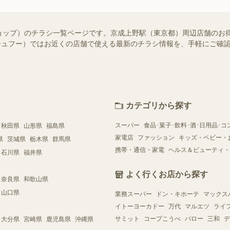
ョップ）のチラシ一覧ページです。京成上野駅（東京都）周辺店舗のお
o!（シュフー）ではお近くの店舗で使える最新のチラシ情報を、手軽にご
カテゴリから探す
スーパー
食品･菓子･飲料･酒･日用品･コ
秋田県
山形県
福島県
家電店
ファッション
キッズ・ベビー・
県
茨城県
栃木県
群馬県
携帯・通信・家電
ヘルス＆ビューティ・
石川県
福井県
よく行くお店から探す
奈良県
和歌山県
山口県
業務スーパー
ドン・キホーテ
マックス
イトーヨーカドー
万代
マルエツ
ライ
サミット
コープこうべ
バロー
三和
デ
大分県
宮崎県
鹿児島県
沖縄県