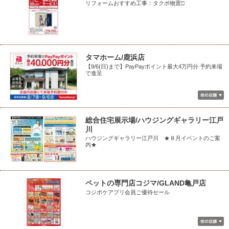
リフォームおすすめ工事：タクボ物置□
タマホーム/鹿浜店
【9/6(日)まで】PayPayポイント最大4万円分 予約来場
で進呈
総合住宅展示場/ハウジングギャラリー江戸
川
ハウジングギャラリー江戸川 ★８月イベントのご案
内★
ペットの専門店コジマ/GLAND亀戸店
コジポケアプリ会員ご優待セール