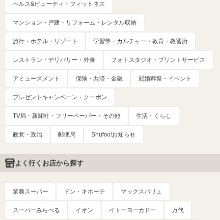
ヘルス&ビューティ・フィットネス
マンション・戸建・リフォーム・レンタル収納
旅行・ホテル・リゾート
学習塾・カルチャー・教育・教習所
レストラン・デリバリー・外食
フォトスタジオ・プリントサービス
アミューズメント
保険・共済・金融
冠婚葬祭・イベント
プレゼントキャンペーン・クーポン
TV局・新聞社・フリーペーパー・その他
生活・くらし
政党・政治
郵便局
Shufoo!お知らせ
よく行くお店から探す
業務スーパー
ドン・キホーテ
マックスバリュ
スーパーみらべる
イオン
イトーヨーカドー
万代