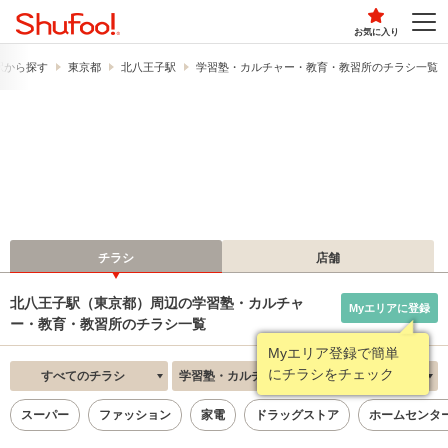
お気に入り
駅から探す
東京都
北八王子駅
学習塾・カルチャー・教育・教習所のチラシ一覧
チラシ
店舗
北八王子駅（東京都）周辺の学習塾・カルチャ
Myエリアに登録
ー・教育・教習所のチラシ一覧
Myエリア登録で簡単
にチラシをチェック
すべてのチラシ
学習塾・カルチャー・教育・教習所
新着順
スーパー
ファッション
家電
ドラッグストア
ホームセンタ