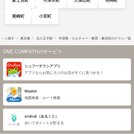
富士見町
宇津木町
久保山町
明神町
尾崎町
小宮町
駅から探す
東京都
北八王子駅
学習塾・カルチャー・教育・教習所のチラシ一覧
ONE COMPATHのサービス
シュフーチラシアプリ
アプリならお気に入りのお店がすぐに見つかる！
Mapion
地図検索・ルート検索
aruku&（あるくと）
歩いてポイントが貯まる