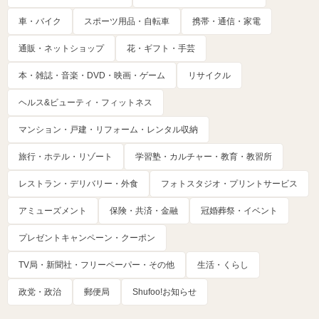
車・バイク
スポーツ用品・自転車
携帯・通信・家電
通販・ネットショップ
花・ギフト・手芸
本・雑誌・音楽・DVD・映画・ゲーム
リサイクル
ヘルス&ビューティ・フィットネス
マンション・戸建・リフォーム・レンタル収納
旅行・ホテル・リゾート
学習塾・カルチャー・教育・教習所
レストラン・デリバリー・外食
フォトスタジオ・プリントサービス
アミューズメント
保険・共済・金融
冠婚葬祭・イベント
プレゼントキャンペーン・クーポン
TV局・新聞社・フリーペーパー・その他
生活・くらし
政党・政治
郵便局
Shufoo!お知らせ