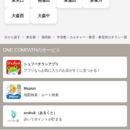
東矢口
南蒲田
東蒲田
多摩川
大森西
大森中
線・駅から探す
東京都
蒲田駅
学習塾・カルチャー・教育・教習所のチラシ一覧
ONE COMPATHのサービス
シュフーチラシアプリ
アプリならお気に入りのお店がすぐに見つかる！
Mapion
地図検索・ルート検索
aruku&（あるくと）
歩いてポイントが貯まる