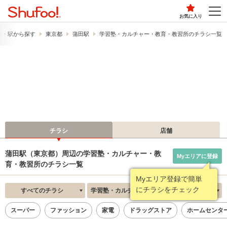
お気に入り
線・駅から探す
東京都
蒲田駅
学習塾・カルチャー・教育・教習所のチラシ一覧
チラシ
店舗
蒲田駅（東京都）周辺の学習塾・カルチャー・教
Myエリアに登録
育・教習所のチラシ一覧
Myエリア登録で簡単
にチラシをチェック
すべてのチラシ
学習塾・カルチャー・教育・教習所
新着順
スーパー
ファッション
家電
ドラッグストア
ホームセンタ