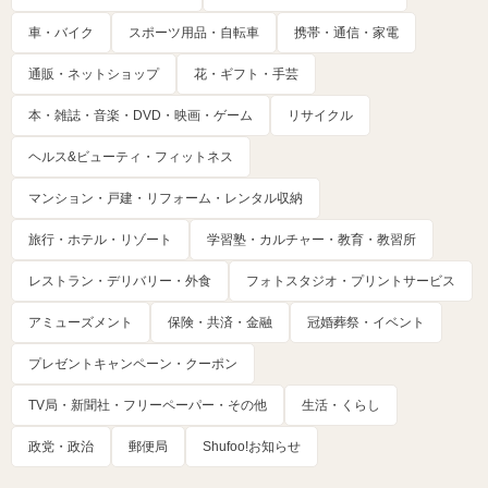
車・バイク
スポーツ用品・自転車
携帯・通信・家電
通販・ネットショップ
花・ギフト・手芸
本・雑誌・音楽・DVD・映画・ゲーム
リサイクル
ヘルス&ビューティ・フィットネス
マンション・戸建・リフォーム・レンタル収納
旅行・ホテル・リゾート
学習塾・カルチャー・教育・教習所
レストラン・デリバリー・外食
フォトスタジオ・プリントサービス
アミューズメント
保険・共済・金融
冠婚葬祭・イベント
プレゼントキャンペーン・クーポン
TV局・新聞社・フリーペーパー・その他
生活・くらし
政党・政治
郵便局
Shufoo!お知らせ