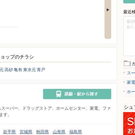
最近
最近
あり
ショップのチラシ
元
高砂
亀有
東水元
青戸
ス
家
ホ
シュ
県からスーパー、ドラッグストア、ホームセンター、家電、ファ
ます。
岩手県
宮城県
秋田県
山形県
福島県