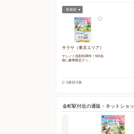
新着順
サラヤ（東京エリア）
ヤシノミ洗剤55周年！550名
様に豪華限定グッ…
1~1枚目/1枚
金町駅付近の通販・ネットショ