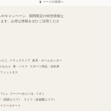
ページの先頭へ
ルやキャンペーン、期間限定の特売情報な
だけます。お得な情報をぜひご活用くださ
ンビニ
ドラッグストア
家具・ホームセンター
おもちゃ
車・バイク
スポーツ用品・自転車
フィットネス
バリュ
スーパーみらべる
イオン
フ（関西エリア）
ライフ（首都圏エリア）
イリーカナート