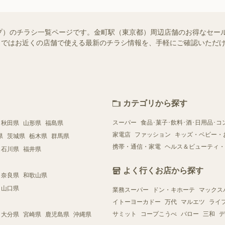
プ）のチラシ一覧ページです。金町駅（東京都）周辺店舗のお得なセー
ュフー）ではお近くの店舗で使える最新のチラシ情報を、手軽にご確認いた
カテゴリから探す
スーパー
食品･菓子･飲料･酒･日用品･コ
秋田県
山形県
福島県
家電店
ファッション
キッズ・ベビー・
県
茨城県
栃木県
群馬県
携帯・通信・家電
ヘルス＆ビューティ・
石川県
福井県
よく行くお店から探す
奈良県
和歌山県
山口県
業務スーパー
ドン・キホーテ
マックス
イトーヨーカドー
万代
マルエツ
ライ
サミット
コープこうべ
バロー
三和
デ
大分県
宮崎県
鹿児島県
沖縄県