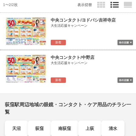
1〜2/2枚
表示切替
中央コンタクト/ヨドバシ吉祥寺店
大生活応援キャンペーン
新着
中央コンタクト/中野店
大生活応援キャンペーン
新着
荻窪駅周辺地域の眼鏡・コンタクト・ケア用品のチラシ一
覧
天沼
荻窪
南荻窪
上荻
清水