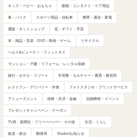
キッズ・ベビー・おもちゃ
眼鏡・コンタクト・ケア用品
車・バイク
スポーツ用品・自転車
携帯・通信・家電
通販・ネットショップ
花・ギフト・手芸
本・雑誌・音楽・DVD・映画・ゲーム
リサイクル
ヘルス&ビューティ・フィットネス
マンション・戸建・リフォーム・レンタル収納
旅行・ホテル・リゾート
学習塾・カルチャー・教育・教習所
レストラン・デリバリー・外食
フォトスタジオ・プリントサービス
アミューズメント
保険・共済・金融
冠婚葬祭・イベント
プレゼントキャンペーン・クーポン
TV局・新聞社・フリーペーパー・その他
生活・くらし
政党・政治
郵便局
Shufoo!お知らせ