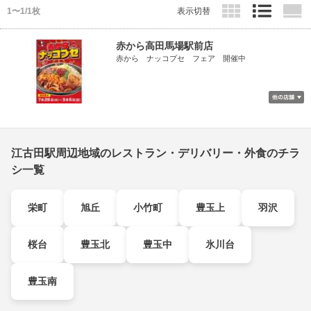
1〜1/1枚
表示切替
赤から高田馬場駅前店
赤から ナッコプセ フェア 開催中
江古田駅周辺地域のレストラン・デリバリー・外食のチラ
シ一覧
栄町
旭丘
小竹町
豊玉上
羽沢
桜台
豊玉北
豊玉中
氷川台
豊玉南