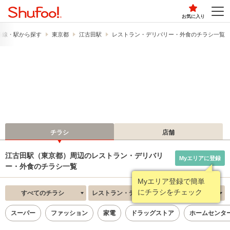
お気に入り
路線・駅から探す
東京都
江古田駅
レストラン・デリバリー・外食のチラシ一覧
チラシ
店舗
江古田駅（東京都）周辺のレストラン・デリバリ
Myエリアに登録
ー・外食のチラシ一覧
Myエリア登録で簡単
にチラシをチェック
すべてのチラシ
レストラン・デリバリー・外食
新着順
スーパー
ファッション
家電
ドラッグストア
ホームセンタ