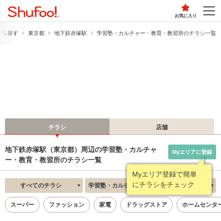
お気に入り
から探す
東京都
地下鉄赤塚駅
学習塾・カルチャー・教育・教習所のチラシ一覧
チラシ
店舗
地下鉄赤塚駅（東京都）周辺の学習塾・カルチャ
Myエリアに登録
ー・教育・教習所のチラシ一覧
Myエリア登録で簡単
にチラシをチェック
すべてのチラシ
学習塾・カルチャー・教育・教習所
新着順
スーパー
ファッション
家電
ドラッグストア
ホームセンタ