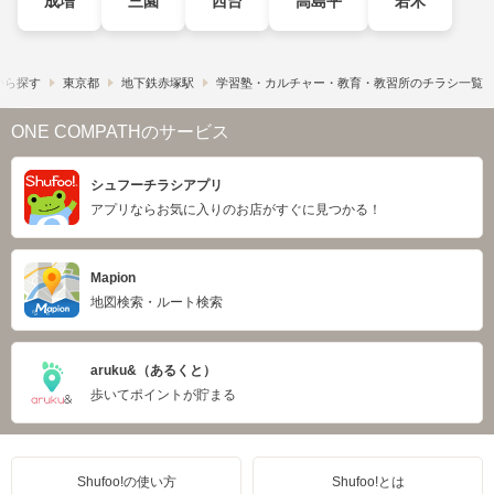
成増
三園
西台
高島平
若木
から探す
東京都
地下鉄赤塚駅
学習塾・カルチャー・教育・教習所のチラシ一覧
ONE COMPATHのサービス
シュフーチラシアプリ
アプリならお気に入りのお店がすぐに見つかる！
Mapion
地図検索・ルート検索
aruku&（あるくと）
歩いてポイントが貯まる
Shufoo!の使い方
Shufoo!とは