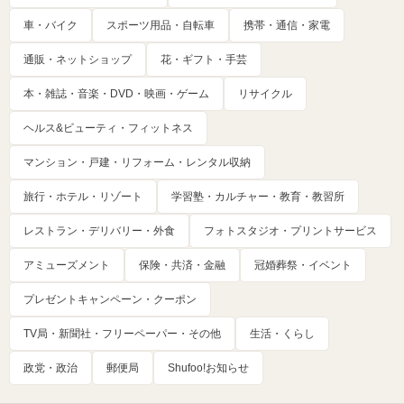
車・バイク
スポーツ用品・自転車
携帯・通信・家電
通販・ネットショップ
花・ギフト・手芸
本・雑誌・音楽・DVD・映画・ゲーム
リサイクル
ヘルス&ビューティ・フィットネス
マンション・戸建・リフォーム・レンタル収納
旅行・ホテル・リゾート
学習塾・カルチャー・教育・教習所
レストラン・デリバリー・外食
フォトスタジオ・プリントサービス
アミューズメント
保険・共済・金融
冠婚葬祭・イベント
プレゼントキャンペーン・クーポン
TV局・新聞社・フリーペーパー・その他
生活・くらし
政党・政治
郵便局
Shufoo!お知らせ