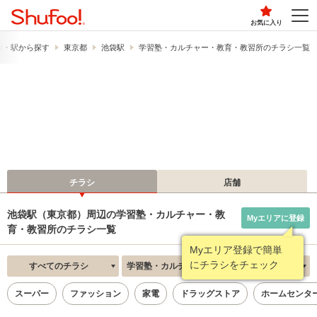
お気に入り
線・駅から探す
東京都
池袋駅
学習塾・カルチャー・教育・教習所のチラシ一覧
チラシ
店舗
池袋駅（東京都）周辺の学習塾・カルチャー・教
Myエリアに登録
育・教習所のチラシ一覧
Myエリア登録で簡単
にチラシをチェック
すべてのチラシ
学習塾・カルチャー・教育・教習所
新着順
スーパー
ファッション
家電
ドラッグストア
ホームセンタ