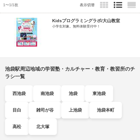
1〜1/1枚
表示切替
Kidsプログラミングラボ/大山教室
小学生対象。無料体験受付中！
池袋駅周辺地域の学習塾・カルチャー・教育・教習所のチ
ラシ一覧
西池袋
南池袋
池袋
東池袋
目白
雑司が谷
上池袋
池袋本町
高松
北大塚