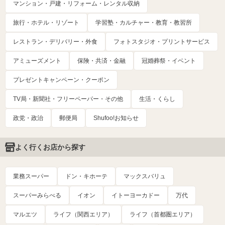
マンション・戸建・リフォーム・レンタル収納
旅行・ホテル・リゾート
学習塾・カルチャー・教育・教習所
レストラン・デリバリー・外食
フォトスタジオ・プリントサービス
アミューズメント
保険・共済・金融
冠婚葬祭・イベント
プレゼントキャンペーン・クーポン
TV局・新聞社・フリーペーパー・その他
生活・くらし
政党・政治
郵便局
Shufoo!お知らせ
よく行くお店から探す
業務スーパー
ドン・キホーテ
マックスバリュ
スーパーみらべる
イオン
イトーヨーカドー
万代
マルエツ
ライフ（関西エリア）
ライフ（首都圏エリア）