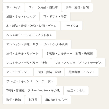
車・バイク
スポーツ用品・自転車
携帯・通信・家電
通販・ネットショップ
花・ギフト・手芸
本・雑誌・音楽・DVD・映画・ゲーム
リサイクル
ヘルス&ビューティ・フィットネス
マンション・戸建・リフォーム・レンタル収納
旅行・ホテル・リゾート
学習塾・カルチャー・教育・教習所
レストラン・デリバリー・外食
フォトスタジオ・プリントサービス
アミューズメント
保険・共済・金融
冠婚葬祭・イベント
プレゼントキャンペーン・クーポン
TV局・新聞社・フリーペーパー・その他
生活・くらし
政党・政治
郵便局
Shufoo!お知らせ