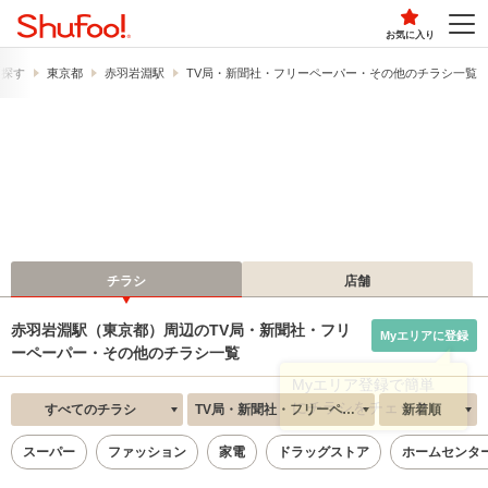
お気に入り
ら探す
東京都
赤羽岩淵駅
TV局・新聞社・フリーペーパー・その他のチラシ一覧
チラシ
店舗
赤羽岩淵駅（東京都）周辺のTV局・新聞社・フリ
Myエリアに登録
ーペーパー・その他のチラシ一覧
すべてのチラシ
TV局・新聞社・フリーペーパー・その他
新着順
スーパー
ファッション
家電
ドラッグストア
ホームセンタ