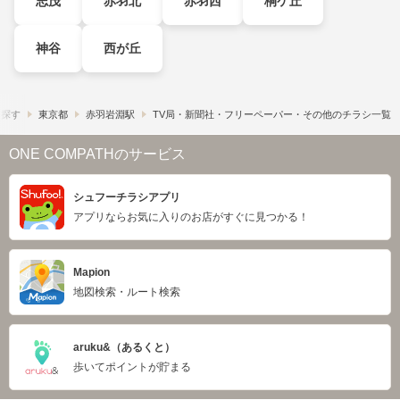
志茂
赤羽北
赤羽西
桐ケ丘
神谷
西が丘
ら探す
東京都
赤羽岩淵駅
TV局・新聞社・フリーペーパー・その他のチラシ一覧
ONE COMPATHのサービス
シュフーチラシアプリ
アプリならお気に入りのお店がすぐに見つかる！
Mapion
地図検索・ルート検索
aruku&（あるくと）
歩いてポイントが貯まる