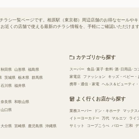
せ）のチラシ一覧ページです。相原駅（東京都）周辺店舗のお得なセールや
ー）ではお近くの店舗で使える最新のチラシ情報を、手軽にご確認いただけ
カテゴリから探す
スーパー
食品･菓子･飲料･酒･日用品･コ
秋田県
山形県
福島県
家電店
ファッション
キッズ・ベビー・
県
茨城県
栃木県
群馬県
携帯・通信・家電
ヘルス＆ビューティ・
石川県
福井県
よく行くお店から探す
奈良県
和歌山県
山口県
業務スーパー
ドン・キホーテ
マックス
イトーヨーカドー
万代
マルエツ
ライ
サミット
コープこうべ
バロー
三和
デ
大分県
宮崎県
鹿児島県
沖縄県