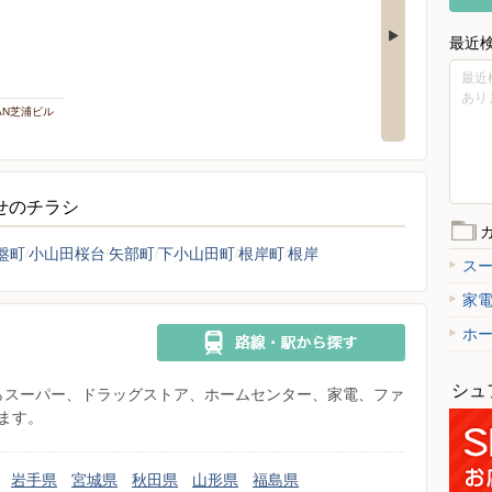
最近
最近
あり
PAN芝浦ビル
らせのチラシ
盤町
小山田桜台
矢部町
下小山田町
根岸町
根岸
ス
家
ホ
シュ
県からスーパー、ドラッグストア、ホームセンター、家電、ファ
ます。
岩手県
宮城県
秋田県
山形県
福島県