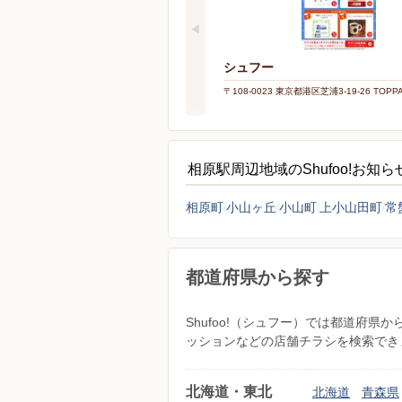
シュフー
〒108-0023 東京都港区芝浦3-19-26 TOP
相原駅周辺地域のShufoo!お知
相原町
小山ヶ丘
小山町
上小山田町
常
都道府県から探す
Shufoo!（シュフー）では都道府
ッションなどの店舗チラシを検索でき
北海道・東北
北海道
青森県