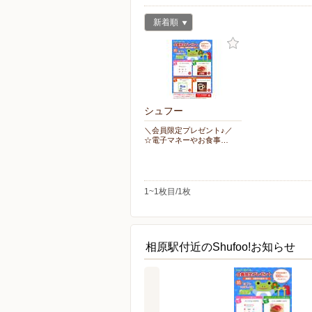
新着順
シュフー
＼会員限定プレゼント♪／
☆電子マネーやお食事…
1~1枚目/1枚
相原駅付近のShufoo!お知らせ