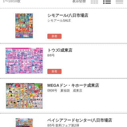
1〜10/10枚
表示切替
シモアール/八日市場店
シモアールSALE
新着
トウズ/成東店
8/8号
新着
MEGAドン・キホーテ成東店
0808号 夏福袋 成東店
ベイシアフードセンター/八日市場店
8/5号 飲料フェア第2弾