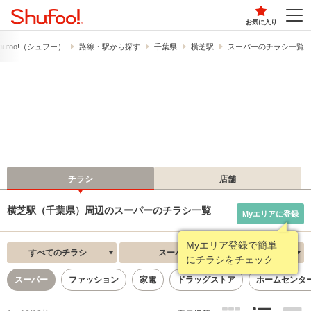
お気に入り
ufoo!​（シュフー）
路線・駅から探す
千葉県
横芝駅
スーパーのチラシ一覧
チラシ
店舗
横芝駅（千葉県）周辺のスーパーのチラシ一覧
Myエリアに登録
Myエリア登録で簡単
すべてのチラシ
スーパー
新着順
にチラシをチェック
スーパー
ファッション
家電
ドラッグストア
ホームセンタ