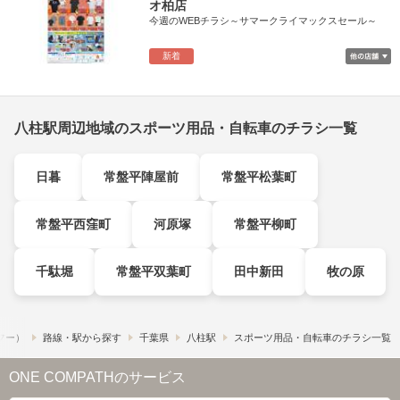
オ柏店
今週のWEBチラシ～サマークライマックスセール～
新着
八柱駅周辺地域のスポーツ用品・自転車のチラシ一覧
日暮
常盤平陣屋前
常盤平松葉町
常盤平西窪町
河原塚
常盤平柳町
千駄堀
常盤平双葉町
田中新田
牧の原
ュフー）
路線・駅から探す
千葉県
八柱駅
スポーツ用品・自転車のチラシ一覧
ONE COMPATHのサービス