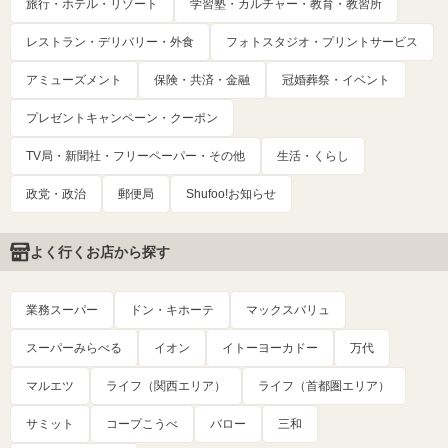
旅行・ホテル・リゾート
学習塾・カルチャー・教育・教習所
レストラン・デリバリー・外食
フォトスタジオ・プリントサービス
アミューズメント
保険・共済・金融
冠婚葬祭・イベント
プレゼントキャンペーン・クーポン
TV局・新聞社・フリーペーパー・その他
生活・くらし
政党・政治
郵便局
Shufoo!お知らせ
よく行くお店から探す
業務スーパー
ドン・キホーテ
マックスバリュ
スーパーみらべる
イオン
イトーヨーカドー
万代
マルエツ
ライフ（関西エリア）
ライフ（首都圏エリア）
サミット
コープこうべ
バロー
三和