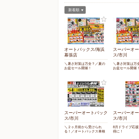
新着順
オートバックス/海浜
スーパーオー
幕張店
ス/市川
＼暑さ対策は万全？／夏の
＼暑さ対策は万
お盆セール開催！
お盆セール開催
スーパーオートバック
スーパーオー
ス/市川
ス/市川
＼２ヶ月前から受けられ
8月ドライブ応
る！／オートバックス車検
得に！