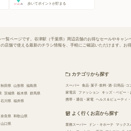
歩いてポイントが貯まる
シ一覧ページです。谷津駅（千葉県）周辺店舗のお得なセールやキャン
はお近くの店舗で使える最新のチラシ情報を、手軽にご確認いただけます。
カテゴリから探す
スーパー
食品･菓子･飲料･酒･日用品･コ
秋田県
山形県
福島県
家電店
ファッション
キッズ・ベビー・
県
茨城県
栃木県
群馬県
携帯・通信・家電
ヘルス＆ビューティ・
石川県
福井県
よく行くお店から探す
奈良県
和歌山県
山口県
業務スーパー
ドン・キホーテ
マックス