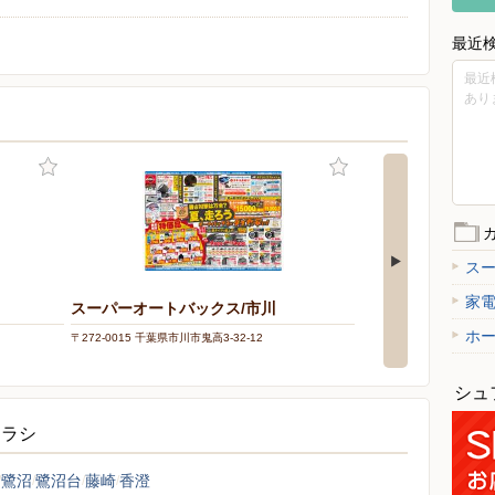
最近
最近
あり
ス
家
スーパーオートバックス/市川
オートバックス/・
ホ
〒272-0015 千葉県市川市鬼高3-32-12
〒272-0138 千葉県市川市南
シュ
チラシ
鷺沼
鷺沼台
藤崎
香澄