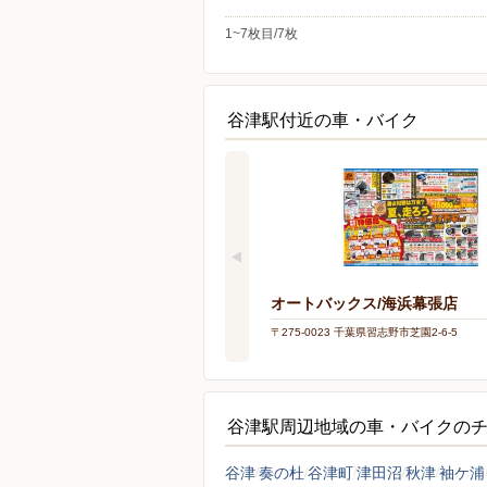
1~7枚目/7枚
谷津駅付近の車・バイク
オートバックス/海浜幕張店
〒275-0023 千葉県習志野市芝園2-6-5
谷津駅周辺地域の車・バイクの
谷津
奏の杜
谷津町
津田沼
秋津
袖ケ浦