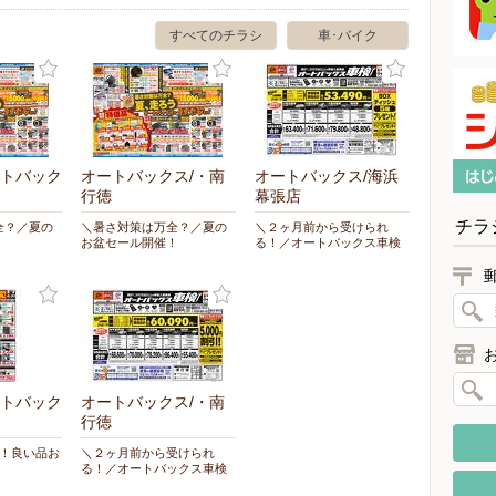
すべてのチラシ
車･バイク
トバック
オートバックス/・南
オートバックス/海浜
行徳
幕張店
チラ
全？／夏の
＼暑さ対策は万全？／夏の
＼２ヶ月前から受けられ
！
お盆セール開催！
る！／オートバックス車検
トバック
オートバックス/・南
行徳
援！良い品お
＼２ヶ月前から受けられ
る！／オートバックス車検