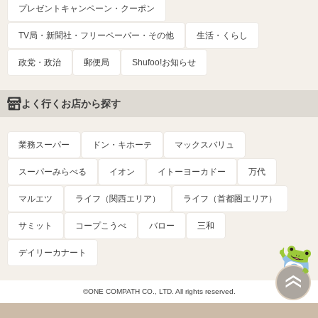
プレゼントキャンペーン・クーポン
TV局・新聞社・フリーペーパー・その他
生活・くらし
政党・政治
郵便局
Shufoo!お知らせ
よく行くお店から探す
業務スーパー
ドン・キホーテ
マックスバリュ
スーパーみらべる
イオン
イトーヨーカドー
万代
マルエツ
ライフ（関西エリア）
ライフ（首都圏エリア）
サミット
コープこうべ
バロー
三和
デイリーカナート
©ONE COMPATH CO., LTD. All rights reserved.