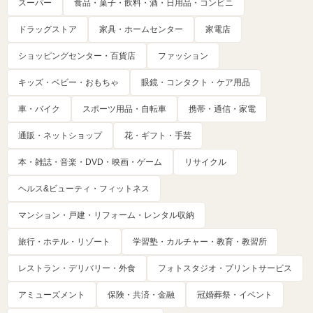
スーパー
食品・菓子・飲料・酒・日用品・コンビニ
ドラッグストア
家具・ホームセンター
家電店
ショッピングセンター・百貨店
ファッション
キッズ・ベビー・おもちゃ
眼鏡・コンタクト・ケア用品
車・バイク
スポーツ用品・自転車
携帯・通信・家電
通販・ネットショップ
花・ギフト・手芸
本・雑誌・音楽・DVD・映画・ゲーム
リサイクル
ヘルス&ビューティ・フィットネス
マンション・戸建・リフォーム・レンタル収納
旅行・ホテル・リゾート
学習塾・カルチャー・教育・教習所
レストラン・デリバリー・外食
フォトスタジオ・プリントサービス
アミューズメント
保険・共済・金融
冠婚葬祭・イベント